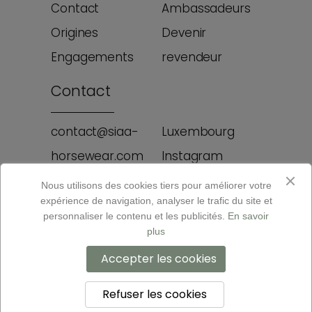
Contact
Ambassadeurs
Origines
Devenir
Engagements
revendeur
Contact
contact@siaa-
Luxembourg
horsewear.com
Instagram
Rue des genets
Facebook
Nous utilisons des cookies tiers pour améliorer votre
expérience de navigation, analyser le trafic du site et
12A, L-8131
personnaliser le contenu et les publicités.
En savoir
plus
Mentions légales
Accepter les cookies
CGV
Refuser les cookies
© 2026 - Ce site web est développé par Up-Concept