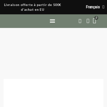
Livraison offerte à partir de 500€
Français
d’achat en EU
Nos technologies
Nos engagements
Nos ambassadeurs
Accueil
Nos technologies