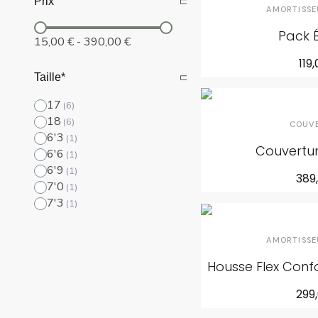
Prix
AMORTISSE
Pack É
15,00 €
-
390,00 €
119
Taille*
17
18
COUV
6'3
Couvertu
6'6
6'9
389
7'0
7'3
AMORTISSE
Housse Flex Confo
299