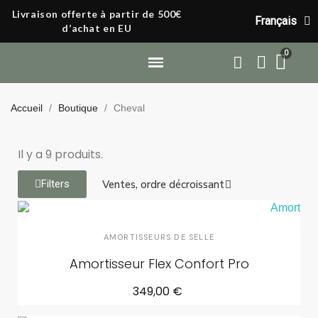
Livraison offerte à partir de 500€
Français
d’achat en EU
Nos technologies
Nos engagements
Nos ambassadeurs
Accueil
Boutique
Cheval
Il y a 9 produits.
Filters
AMORTISSEURS DE SELLE
Amortisseur Flex Confort Pro
349,00 €